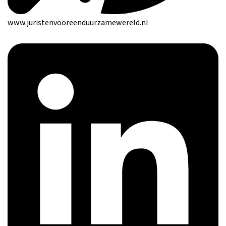
www.juristenvooreenduurzamewereld.nl