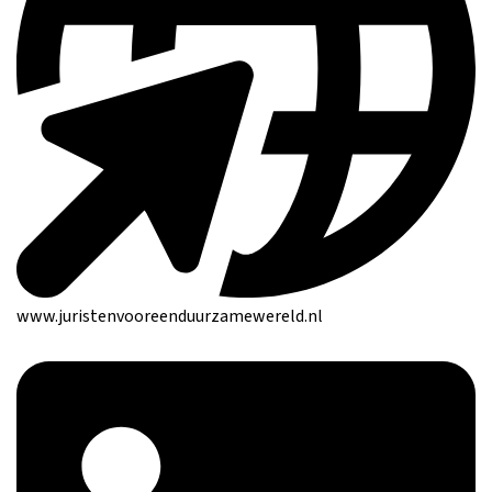
www.juristenvooreenduurzamewereld.nl