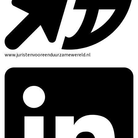
www.juristenvooreenduurzamewereld.nl