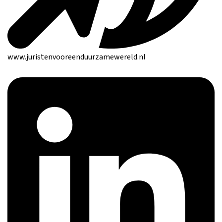
www.juristenvooreenduurzamewereld.nl