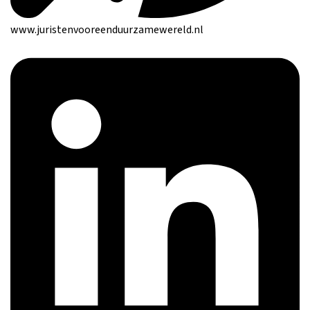
www.juristenvooreenduurzamewereld.nl