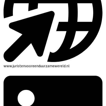
www.juristenvooreenduurzamewereld.nl