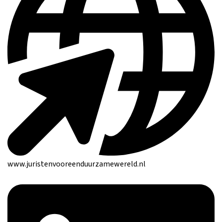
www.juristenvooreenduurzamewereld.nl